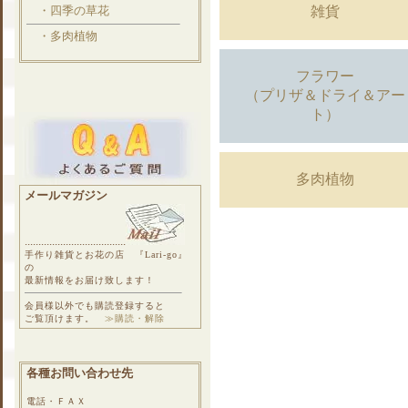
雑貨
・四季の草花
・多肉植物
フラワー
（プリザ＆ドライ＆アー
ト）
多肉植物
メールマガジン
.....................................
手作り雑貨とお花の店 『Lari-go』
の
最新情報をお届け致します！
会員様以外でも購読登録すると
ご覧頂けます。
≫購読・解除
各種お問い合わせ先
電話・ＦＡＸ