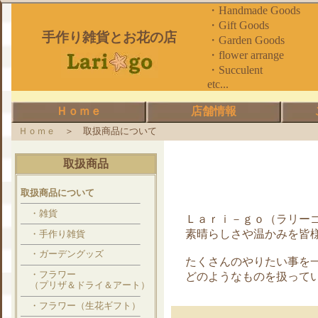
・Handmade Goods
・Gift Goods
手作り雑貨とお花の店
・Garden Goods
・flower arrange
・Succulen
etc...
Ｈｏｍｅ
店舗情報
Ｈｏｍｅ
＞ 取扱商品について
取扱商品
取扱商品について
・雑貨
Ｌａｒｉ－ｇｏ（ラリー
素晴らしさや温かみを皆
・手作り雑貨
・ガーデングッズ
たくさんのやりたい事を
・フラワー
どのようなものを扱って
（プリザ＆ドライ＆アート）
・フラワー（生花ギフト）