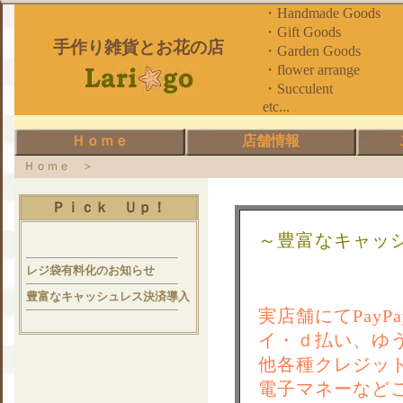
・Handmade Goods
・Gift Goods
手作り雑貨とお花の店
・Garden Goods
・flower arrange
・Succulen
etc...
Ｈｏｍｅ
店舗情報
Ｈｏｍｅ ＞
Ｐｉｃｋ Ｕｐ！
～豊富なキャッ
レジ袋有料化のお知らせ
豊富なキャッシュレス決済導入
実店舗にてPay
イ・ｄ払い、ゆうち
他各種クレジットカー
電子マネーなど